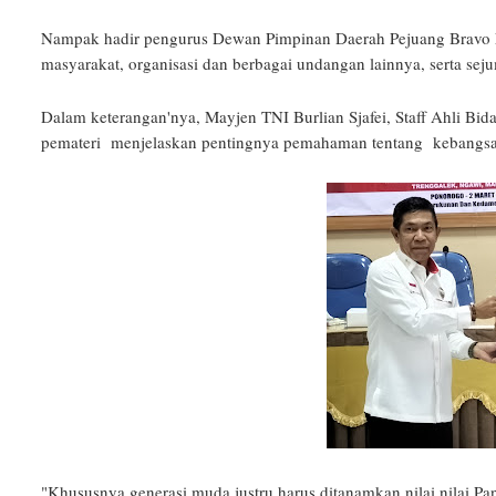
Nampak hadir pengurus Dewan Pimpinan Daerah Pejuang Bravo L
masyarakat, organisasi dan berbagai undangan lainnya, serta s
Dalam keterangan'nya, Mayjen TNI Burlian Sjafei, Staff Ahli 
pemateri menjelaskan pentingnya pemahaman tentang kebangsaan
"Khususnya generasi muda justru harus ditanamkan nilai nilai Pa