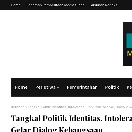
Home
Pedoman Pemberitaan Media Siber
Susunan Redaksi
Home
Peristiwa
Pemerintahan
Politik
Pe
Beranda
Tangkal Politik Identitas, Intoleransi Dan Radikalisme, Bravo V
Tangkal Politik Identitas, Intole
Gelar Dialog Kebangsaan