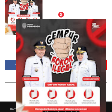
Social Plugin
Tags
Home
Disklaimer
Kode Etik Jurnalistik
Hubungi Kami