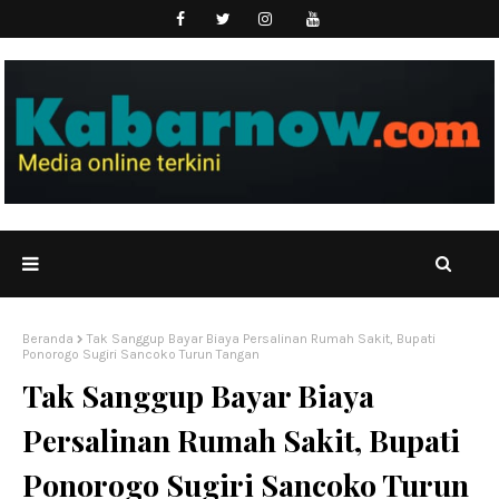
Beranda
Tak Sanggup Bayar Biaya Persalinan Rumah Sakit, Bupati
Ponorogo Sugiri Sancoko Turun Tangan
Tak Sanggup Bayar Biaya
Persalinan Rumah Sakit, Bupati
Ponorogo Sugiri Sancoko Turun