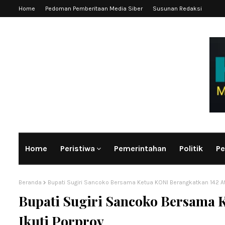
Home
Pedoman Pemberitaan Media Siber
Susunan Redaksi
Home
Peristiwa
Pemerintahan
Politik
Pe
Beranda
Bupati Sugiri Sancoko Bersama Ketua KONI Berangkatkan 142 Atl
Bupati Sugiri Sancoko Bersama K
Ikuti Porprov