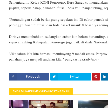
Sementara itu Ketua KONI Ponorogo, Heru Sangoko mengatakan, par
ju-jitsu, sepeda balap, panahan, futsal, bola voli, panjat tebing, 
"Pertandingan sudah berlangsung sepekan ini. Di cabor pencak si
perunggu. Saat ini futsal dan bola basket masuk 8 besar, ya semoga
Dirinya menambahkan, sedangkan cabor lain belum bertanding, 
supaya ranking Kabupaten Ponorogo juga naik di skala Nasional.
"Jika tahun lalu kita berhasil memboyong 9 medali emas. Porprov t
panahan juga menjadi andalan kita," pungkasnya.(adv/nov)
Facebook
Twitter
ANDA MUNGKIN MENYUKAI POSTINGAN INI