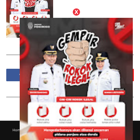
Social Plugin
Tags
Home
Disklaimer
Kode Etik Jurnalistik
Hubungi Kami
Susunan Redaksi
Pedoman Pemberitaan Media Siber