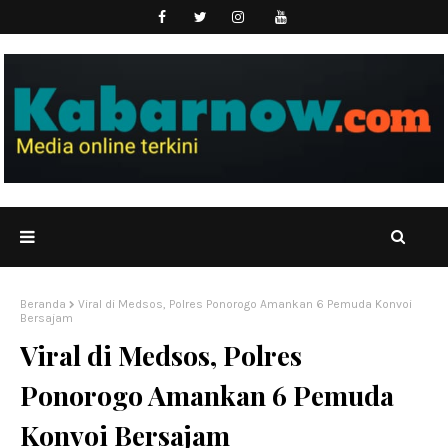
Beranda
Viral di Medsos, Polres Ponorogo Amankan 6 Pemuda Konvoi
Bersajam
Viral di Medsos, Polres
Ponorogo Amankan 6 Pemuda
Konvoi Bersajam