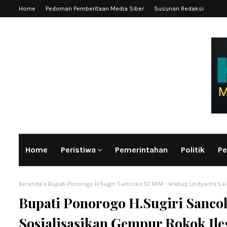
Home
Pedoman Pemberitaan Media Siber
Susunan Redaksi
Home
Peristiwa
Pemerintahan
Politik
Pe
Beranda
Bupati Ponorogo H.Sugiri Sancoko.SE.M.M - Wabup Lisdyarita.S.
Bupati Ponorogo H.Sugiri Sanco
Sosialisasikan Gempur Rokok Ile