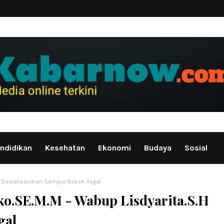
ndidikan
Kesehatan
Ekonomi
Budaya
Sosial
H Sosialisasikan Gempur Rokok Ilegal
ko.SE.M.M - Wabup Lisdyarita.S.H
gal