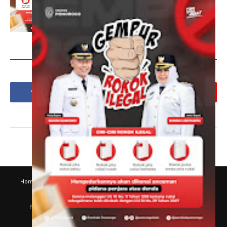
Social Plugin
Tags
Home
Disklaimer
Kode Etik Jurnalistik
Hubungi Kami
Susunan Redaksi
Pedoman Pemberitaan Media Siber
PT SULTAN MEDIA KABARNOW
SK KEMENKUMHAM NO AHU-
054600.AH.01.30. TAHUN 2022
Blog