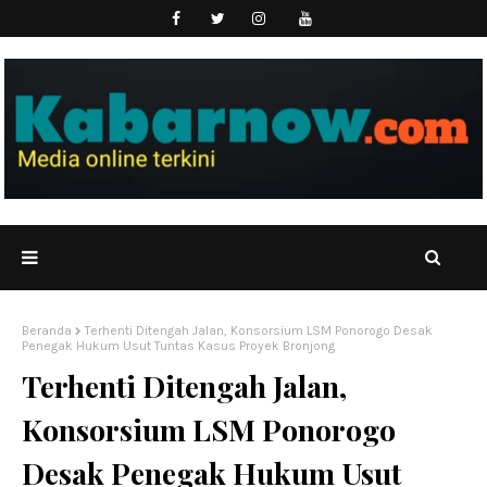
Beranda
Terhenti Ditengah Jalan, Konsorsium LSM Ponorogo Desak
Penegak Hukum Usut Tuntas Kasus Proyek Bronjong
Terhenti Ditengah Jalan,
Konsorsium LSM Ponorogo
Desak Penegak Hukum Usut