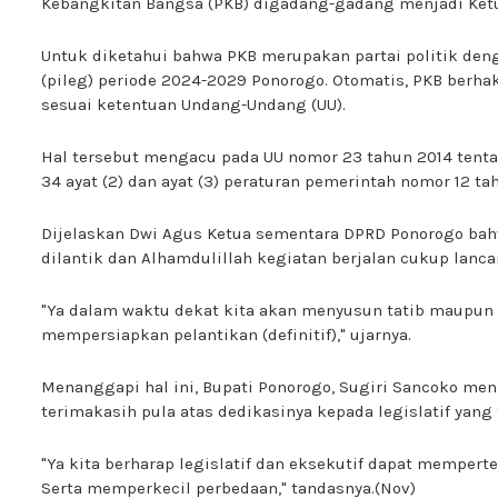
Kebangkitan Bangsa (PKB) digadang-gadang menjadi Ketua
Untuk diketahui bahwa PKB merupakan partai politik deng
(pileg) periode 2024-2029 Ponorogo. Otomatis, PKB ber
sesuai ketentuan Undang-Undang (UU).
Hal tersebut mengacu pada UU nomor 23 tahun 2014 tent
34 ayat (2) dan ayat (3) peraturan pemerintah nomor 12 ta
Dijelaskan Dwi Agus Ketua sementara DPRD Ponorogo bahwa
dilantik dan Alhamdulillah kegiatan berjalan cukup lancar
"Ya dalam waktu dekat kita akan menyusun tatib maupun
mempersiapkan pelantikan (definitif)," ujarnya.
Menanggapi hal ini, Bupati Ponorogo, Sugiri Sancoko meng
terimakasih pula atas dedikasinya kepada legislatif yang 
"Ya kita berharap legislatif dan eksekutif dapat mempe
Serta memperkecil perbedaan," tandasnya.(Nov)