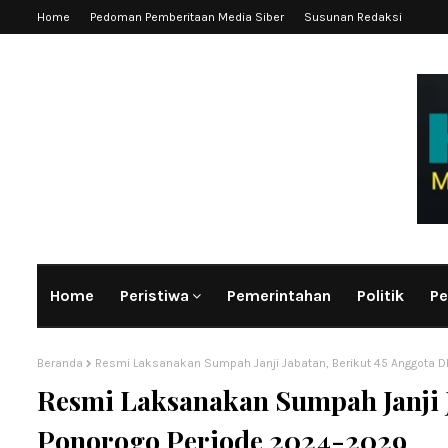
Home
Pedoman Pemberitaan Media Siber
Susunan Redaksi
Home
Peristiwa
Pemerintahan
Politik
Pe
Beranda
Resmi Laksanakan Sumpah Janji Jabatan, Berikut 45 Anggota 
Resmi Laksanakan Sumpah Janji 
Ponorogo Periode 2024-2029