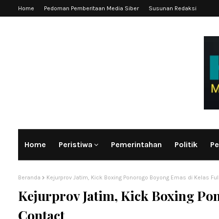
Home
Pedoman Pemberitaan Media Siber
Susunan Redaksi
Home
Peristiwa
Pemerintahan
Politik
Pe
Beranda
Kejurprov Jatim, Kick Boxing Ponorogo Boyong Emas di Kelas Ful
Kejurprov Jatim, Kick Boxing Po
Contact