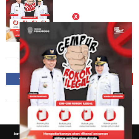
Social Plugin
Tags
Home
Disklaimer
Kode Etik Jurnalistik
Hubungi Kami